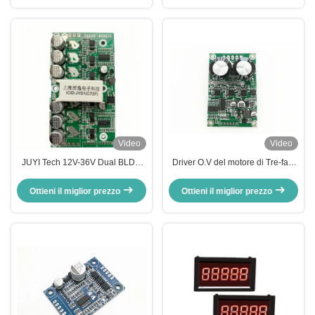
Video
Video
JUYI Tech 12V-36V Dual BLDC
Driver O.V del motore di Tre-fasi
Motor Controller per due motori
BLDC di JUYI JYQD-
BLDC con funzione freno e
6.5E/frequenza 1-20KHZ di L.V
Ottieni il miglior prezzo
Ottieni il miglior prezzo
controllo PWM
Protection PWM