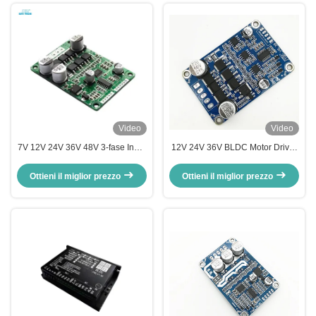
Video
Video
7V 12V 24V 36V 48V 3-fase Input
12V 24V 36V BLDC Motor Driver
BLDC motore PWM pannello di
Motor Controller per motore a
controllo della velocità per
corrente continua senza sensore
Ottieni il miglior prezzo
Ottieni il miglior prezzo
sensore Motor Controller JYQD-
a 3 fasi JYQD-V8.3B
V7.3B