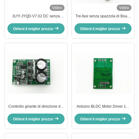
Video
Video
JUYI JYQD-V7.02 DC senza
Tre-fasi senza spazzola di Board
spazzole Sensore a tre fasi Motor
With del driver del regolatore del
Driver Board Low Voltage High
motore di 12V-36V JUYI per il
Ottieni il miglior prezzo
Ottieni il miglior prezzo
Power Motor Controller
motore senza spazzola di
12V24V60A
Sensorless
Controllo girante di direzione del
Arduino BLDC Motor Driver 12-
ciclo 0-100% senza spazzola di
24V DC 2A Corrente velocità
Speed Controller Duty del driver
impulso segnale di uscita Motor
Ottieni il miglior prezzo
Ottieni il miglior prezzo
del motore di 3 fasi
controller