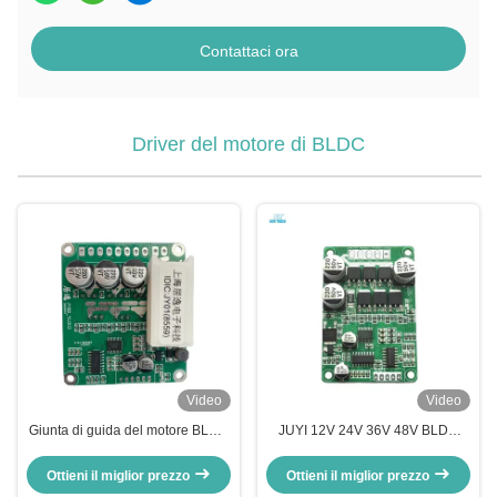
Contattaci ora
Driver del motore di BLDC
Video
Video
Giunta di guida del motore BLDC
JUYI 12V 24V 36V 48V BLDC
JUYI ad alta efficienza energetica
Motor Driver with JY01 IC and
12V 24V 48V con funzione di
Wide Voltage Compatibility for
Ottieni il miglior prezzo
Ottieni il miglior prezzo
freno
10A Current