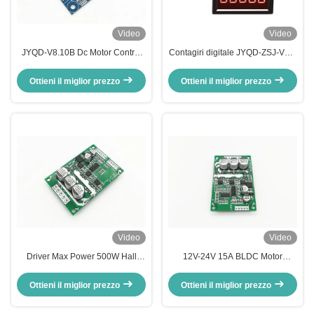
Video
Video
JYQD-V8.10B Dc Motor Control
Contagiri digitale JYQD-ZSJ-V2.3
Board, Small Size Bldc Motor
per motori BLDC – Misuratore di
Driver Board
giri con segnale a impulsi da 5V |
Ottieni il miglior prezzo
Ottieni il miglior prezzo
Display di velocità ad alta
precisione 0–99999RPM |
Compatibile con driver motore
JYQD
Video
Video
Driver Max Power 500W Hall
12V-24V 15A BLDC Motor
Effect With Hall At 120° del
Controller PWM Speed Driver per
motore di JUYI JYQD-V7.3E2
il motore BLDC senza sensore
Ottieni il miglior prezzo
Ottieni il miglior prezzo
Arduino BLDC
JYQD-V6.3E2