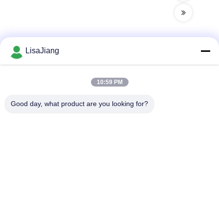
LisaJiang
Contatto rapido
10:59 PM
Indirizzo
Good day, what product are you looking for?
No. 1, vicolo 1199, strada yunping, distretto jiading,
Shanghai, Cina
Telefono
+86--18538222869
E-mail
sales@juyitech.com