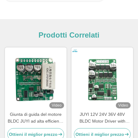
Prodotti Correlati
Video
Video
Giunta di guida del motore
JUYI 12V 24V 36V 48V
BLDC JUYI ad alta efficienza
BLDC Motor Driver with
energetica 12V 24V 48V con
JY01 IC and Wide Voltage
Ottieni il miglior prezzo
Ottieni il miglior prezzo
funzione di freno
Compatibility for 10A Current