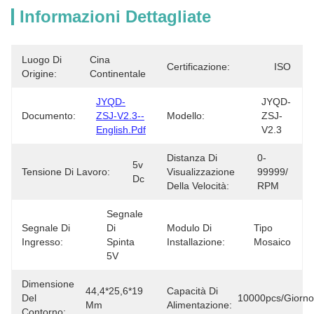
Informazioni Dettagliate
Luogo Di
Cina 
Certificazione:
ISO
Origine:
Continentale
JYQD-
JYQD-
Documento:
ZSJ-V2.3--
Modello:
ZSJ-
English.pdf
V2.3
Distanza Di
0-
5v 
Tensione Di Lavoro:
Visualizzazione
99999/ 
Dc
Della Velocità:
RPM
Segnale 
Segnale Di
Di 
Modulo Di
Tipo 
Ingresso:
Spinta 
Installazione:
Mosaico
5V
Dimensione
44,4*25,6*19 
Capacità Di
Del
10000pcs/giorno
Mm
Alimentazione:
Contorno: