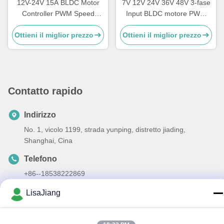
12V-24V 15A BLDC Motor
7V 12V 24V 36V 48V 3-fase
Controller PWM Speed
Input BLDC motore PWM
Driver per il motore BLDC
pannello di controllo della
Ottieni il miglior prezzo
Ottieni il miglior prezzo
senza sensore JYQD-
velocità per sensore Motor
V6.3E2
Controller JYQD-V7.3B
Contatto rapido
Indirizzo
No. 1, vicolo 1199, strada yunping, distretto jiading,
Shanghai, Cina
Telefono
+86--18538222869
E-mail
LisaJiang
sales@juyitech.com