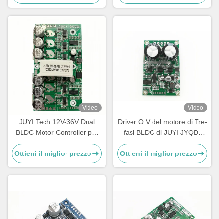
Video
Video
JUYI Tech 12V-36V Dual
Driver O.V del motore di Tre-
BLDC Motor Controller per
fasi BLDC di JUYI JYQD-
due motori BLDC con
6.5E/frequenza 1-20KHZ di
Ottieni il miglior prezzo
Ottieni il miglior prezzo
funzione freno e controllo
L.V Protection PWM
PWM