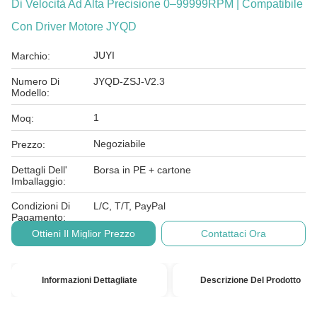
Di Velocità Ad Alta Precisione 0–99999RPM | Compatibile
Con Driver Motore JYQD
JUYI
Marchio:
Numero Di
JYQD-ZSJ-V2.3
Modello:
1
Moq:
Negoziabile
Prezzo:
Dettagli Dell'
Borsa in PE + cartone
Imballaggio:
Condizioni Di
L/C, T/T, PayPal
Pagamento:
Ottieni Il Miglior Prezzo
Contattaci Ora
Informazioni Dettagliate
Descrizione Del Prodotto