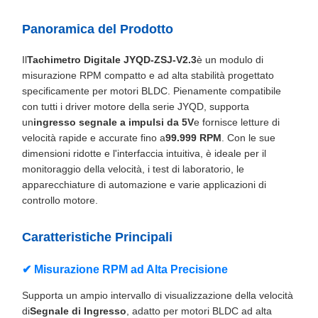
Panoramica del Prodotto
Il
Tachimetro Digitale JYQD-ZSJ-V2.3
è un modulo di
misurazione RPM compatto e ad alta stabilità progettato
specificamente per motori BLDC. Pienamente compatibile
con tutti i driver motore della serie JYQD, supporta
un
ingresso segnale a impulsi da 5V
e fornisce letture di
velocità rapide e accurate fino a
99.999 RPM
. Con le sue
dimensioni ridotte e l'interfaccia intuitiva, è ideale per il
monitoraggio della velocità, i test di laboratorio, le
apparecchiature di automazione e varie applicazioni di
controllo motore.
Caratteristiche Principali
✔ Misurazione RPM ad Alta Precisione
Supporta un ampio intervallo di visualizzazione della velocità
di
Segnale di Ingresso
, adatto per motori BLDC ad alta