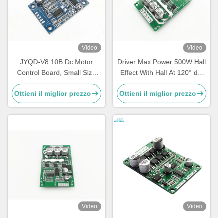
Video
Video
JYQD-V8.10B Dc Motor
Driver Max Power 500W Hall
Control Board, Small Size
Effect With Hall At 120° del
Bldc Motor Driver Board
motore di JUYI JYQD-
Ottieni il miglior prezzo
Ottieni il miglior prezzo
V7.3E2 Arduino BLDC
Video
Video