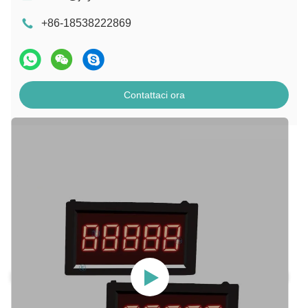
+86-18538222869
Contattaci ora