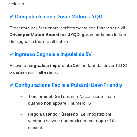
velocità.
✔ Compatibile con i Driver Motore JYQD
Progettato per funzionare perfettamente con l'intera
serie di
Driver per Motori Brushless JYQD
, garantendo una lettura
del segnale stabile e affidabile.
✔ Ingresso Segnale a Impulsi da 5V
Riceve un
segnale a impulsi da 5V
standard dai driver BLDC
o dai sensori Hall esterni.
✔ Configurazione Facile e Pulsanti User-Friendly
Tieni premuto
SET
durante l'accensione fino a
quando non appare il numero "6".
Regola usando
Più
e
Meno
. Le impostazioni
vengono salvate automaticamente dopo ~10
secondi.