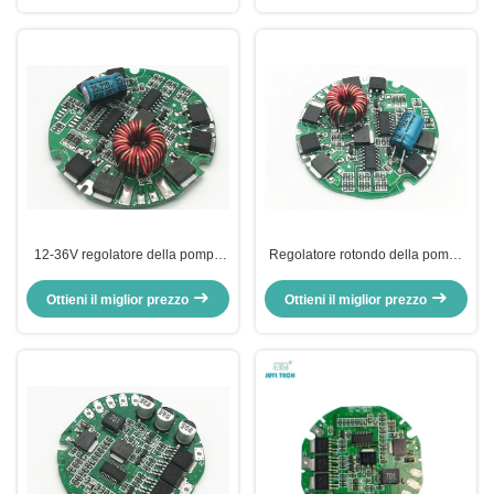
di segnale di uscita 3A
lavoro 0-100%
12-36V regolatore della pompa
Regolatore rotondo della pompa
idraulica di CC BLDC per la
idraulica di BLDC, regolatore
pompa idraulica elettrica
automatico della pompa del
Ottieni il miglior prezzo
Ottieni il miglior prezzo
dell'automobile
motore con controllo di PWM