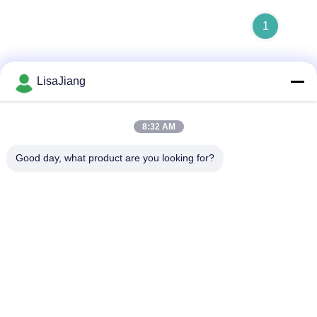
1
LisaJiang
Contatto rapido
8:32 AM
Indirizzo
Good day, what product are you looking for?
No. 1, vicolo 1199, strada yunping, distretto jiading,
Shanghai, Cina
Telefono
+86--18538222869
E-mail
sales@juyitech.com