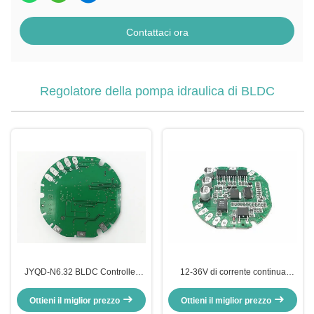
Contattaci ora
Regolatore della pompa idraulica di BLDC
JYQD-N6.32 BLDC Controller
12-36V di corrente continua
della pompa d'acqua Controller
BLDC controllore del motore
della velocità del motore DC
della pompa d'acqua PWM
Ottieni il miglior prezzo
Ottieni il miglior prezzo
Regulator della velocità Impulso
Frequenza 1-20KHZ Ciclo di