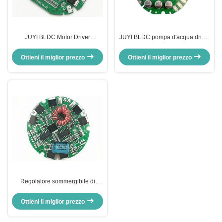
JUYI BLDC Motor Driver
JUYI BLDC pompa d'acqua driver
Controller per pompe idriche
fan controller DC motore velocità
Controller per pozzi idrici
regolatore velocità impulso
Ottieni il miglior prezzo
Ottieni il miglior prezzo
Protezione UV / L.V.
segnale di uscita 3A
Regolatore sommergibile di
velocità della pompa idraulica di
BLDC, regolatore automatico del
Ottieni il miglior prezzo
livello dell'acqua JYQD-N1.1