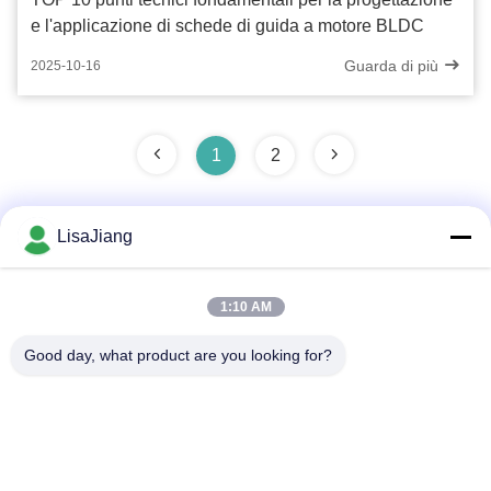
e l'applicazione di schede di guida a motore BLDC
Guarda di più
2025-10-16
1
2
LisaJiang
Contatto rapido
1:10 AM
Indirizzo
Good day, what product are you looking for?
No. 1, vicolo 1199, strada yunping, distretto jiading,
Shanghai, Cina
Telefono
+86--18538222869