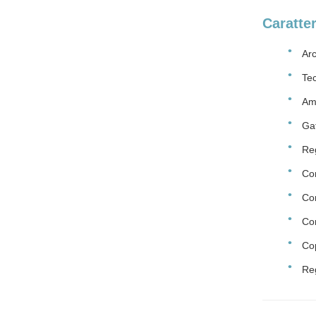
Caratter
Arc
Te
Am
Ga
Reg
Com
Co
Con
Cop
Reg