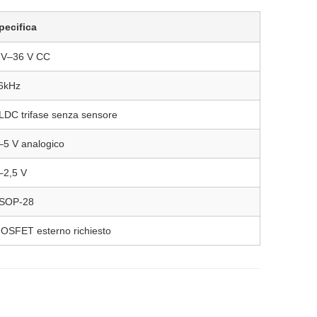
pecifica
 V–36 V CC
6kHz
LDC trifase senza sensore
–5 V analogico
–2,5 V
SOP-28
OSFET esterno richiesto