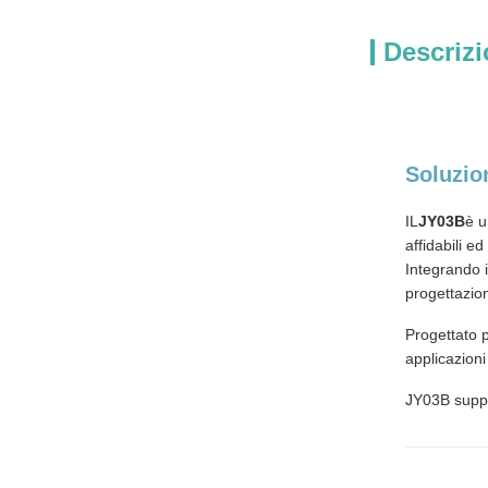
Descrizi
Soluzio
IL
JY03B
è u
affidabili ed 
Integrando i
progettazion
Progettato 
applicazion
JY03B suppo