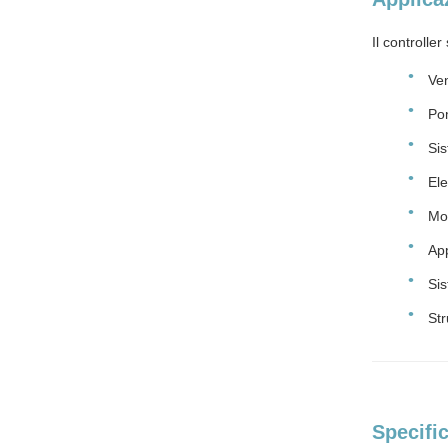
Il controlle
Ve
Po
Sis
Ele
Mot
App
Si
Str
Specifi