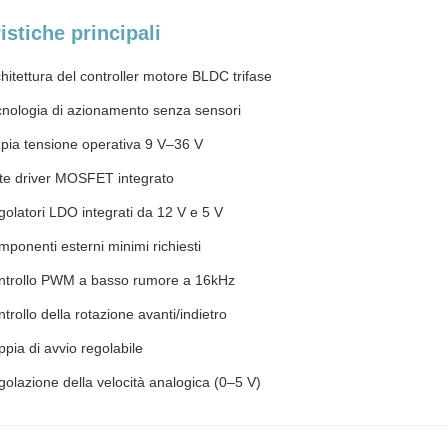
istiche principali
hitettura del controller motore BLDC trifase
cnologia di azionamento senza sensori
pia tensione operativa 9 V–36 V
te driver MOSFET integrato
olatori LDO integrati da 12 V e 5 V
ponenti esterni minimi richiesti
ntrollo PWM a basso rumore a 16kHz
trollo della rotazione avanti/indietro
pia di avvio regolabile
olazione della velocità analogica (0–5 V)