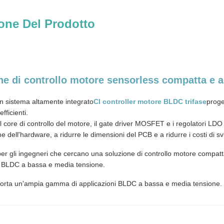
one Del Prodotto
ne di controllo motore sensorless compatta e ad
n sistema altamente integrato
CI controller motore BLDC trifase
proge
efficienti.
l core di controllo del motore, il gate driver MOSFET e i regolatori LDO 
e dell'hardware, a ridurre le dimensioni del PCB e a ridurre i costi di s
per gli ingegneri che cercano una soluzione di controllo motore compa
i BLDC a bassa e media tensione.
rta un'ampia gamma di applicazioni BLDC a bassa e media tensione.