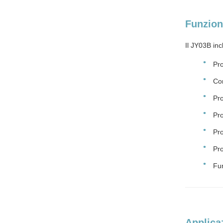
Funzioni
Il JY03B inc
Pro
Con
Pr
Pro
Pro
Pro
Fun
Applicaz