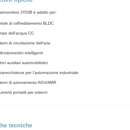
r sensorless JY03B è adatto per:
ntole di raffreddamento BLDC
mpe dell'acqua CC
temi di circolazione dell'aria
ttrodomestici intelligenti
ori ausiliari automobilistici
arecchiature per l'automazione industriale
stemi di azionamento AGV/AMR
umenti portatili per esterni
che tecniche