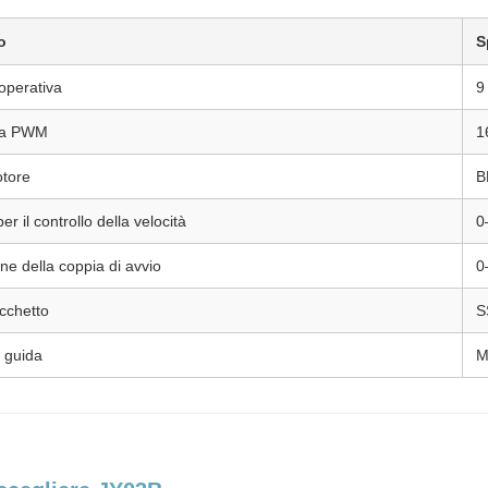
o
S
operativa
9
za PWM
1
otore
B
er il controllo della velocità
0
ne della coppia di avvio
0
acchetto
S
 guida
M