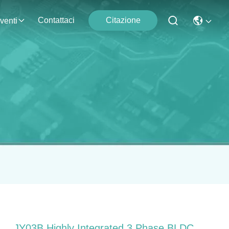
Contattaci
Citazione
venti
JY03B Highly Integrated 3 Phase BLDC