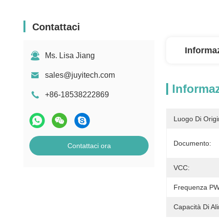
Contattaci
Informaz
Ms. Lisa Jiang
sales@juyitech.com
Informaz
+86-18538222869
Luogo Di Origi
Documento:
Contattaci ora
VCC:
Frequenza P
Capacità Di Al