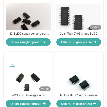
Video
IC BLDC senza sensore per
JUYI Tech JY01 3 fase BLDC
motore con periodo di avvio
Motor Driver IC, High Current
morbido di 1 S a temperatura di
Ottieni il miglior prezzo
Ottieni il miglior prezzo
Brushless Motor Control IC
funzionamento -55C-125C
Video
JY02A circuito integrato con
Motore BLDC senza sensore
circuito integrato per la guida di
Corrispondente BLDC Motor
motori senza sensori DC senza
Ottieni il miglior prezzo
Driver IC Dual N Channel Alta
Ottieni il miglior prezzo