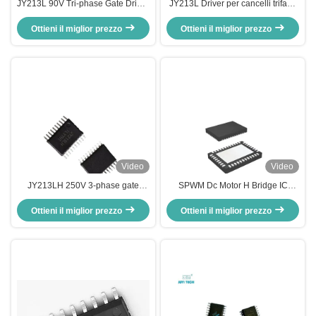
JY213L 90V Tri-phase Gate Driver
JY213L Driver per cancelli trifase
IC con driver MOSFET e IGBT ad
industriale 90V per sistemi di
alta velocità e controllo in tempo
Ottieni il miglior prezzo
controllo motori MOSFET/IGBT
Ottieni il miglior prezzo
morto per il controllo del motore
Driver MOSFET BLDC ad alta
BLDC
dv/dt
Video
Video
JY213LH 250V 3-phase gate
SPWM Dc Motor H Bridge IC
driver IC, driver MOSFET/IGBT a
Regolazione coppia di avvio -55 a
mezzo ponte ±1A, chip driver
Ottieni il miglior prezzo
125 °C Segnale di velocità Motor
Ottieni il miglior prezzo
BLDC ad alta tensione, TSSOP-20
Driver IC