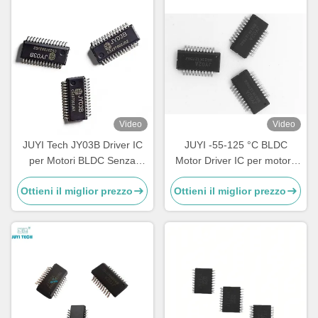
Video
Video
JUYI Tech JY03B Driver IC
JUYI -55-125 °C BLDC
per Motori BLDC Senza
Motor Driver IC per motore
Sensori Altamente Integrato
senza sensore Circuito
Ottieni il miglior prezzo
Ottieni il miglior prezzo
con Ampio Intervallo di
periferico semplice / Debug
Tensione 9-36V per
Controllo Motore
Semplificato