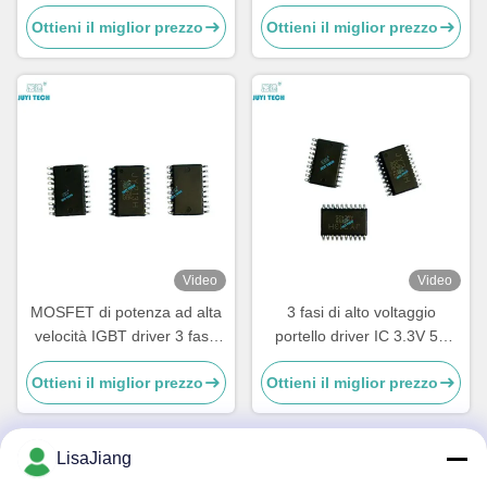
MOSFET/IGBT a mezzo
Modalità di Controllo SPWM
Ottieni il miglior prezzo
Ottieni il miglior prezzo
ponte ±1A, chip driver BLDC
e Periodo di Soft Start di 1 S
ad alta tensione, TSSOP-20
Video
Video
MOSFET di potenza ad alta
3 fasi di alto voltaggio
velocità IGBT driver 3 fase
portello driver IC 3.3V 5V
High Voltage Gate Driver
15V Logic di ingresso
Ottieni il miglior prezzo
Ottieni il miglior prezzo
compatibile integrato in
tempo morto
LisaJiang