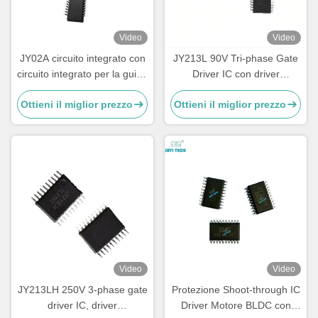
Video
Video
JY02A circuito integrato con
JY213L 90V Tri-phase Gate
circuito integrato per la guida
Driver IC con driver
di motori senza sensori DC
MOSFET e IGBT ad alta
Ottieni il miglior prezzo
Ottieni il miglior prezzo
senza spazzole
velocità e controllo in tempo
morto per il controllo del
motore BLDC
Video
Video
JY213LH 250V 3-phase gate
Protezione Shoot-through IC
driver IC, driver
Driver Motore BLDC con