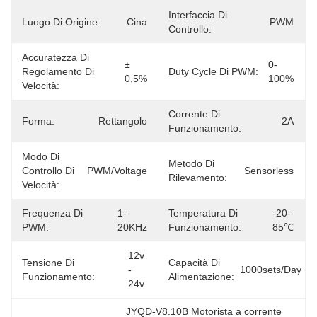
Interfaccia Di
Luogo Di Origine:
Cina
PWM
Controllo:
Accuratezza Di
± 
0-
Regolamento Di
Duty Cycle Di PWM:
0,5%
100%
Velocità:
Corrente Di
Forma:
Rettangolo
2A
Funzionamento:
Modo Di
Metodo Di
Controllo Di
PWM/Voltage
Sensorless
Rilevamento:
Velocità:
Frequenza Di
1-
Temperatura Di
-20-
PWM:
20KHz
Funzionamento:
85℃
12v 
Tensione Di
Capacità Di
- 
1000sets/day
Funzionamento:
Alimentazione:
24v
JYQD-V8.10B Motorista a corrente 