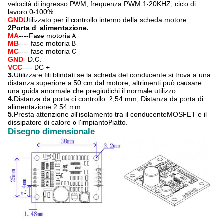
velocità di ingresso PWM, frequenza PWM:1-20KHZ; ciclo di
lavoro 0-100%
GND
Utilizzato per il controllo interno della scheda motore
2Porta di alimentazione.
MA
----Fase motoria A
MB
---- fase motoria B
MC
---- fase motoria C
GND
- D.C.
VCC
---- DC +
3.
Utilizzare fili blindati se la scheda del conducente si trova a una
distanza superiore a 50 cm dal motore, altrimenti può causare
una guida anormale che pregiudichi il normale utilizzo.
4.
Distanza da porta di controllo: 2,54 mm, Distanza da porta di
alimentazione:2.54 mm
5.
Presta attenzione all'isolamento tra il conducente
MOSFE
T e il
dissipatore di calore o l'impianto
Piatto.
Disegno dimensionale