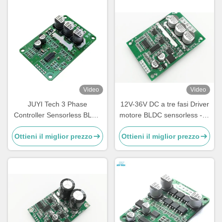
Video
Video
JUYI Tech 3 Phase
12V-36V DC a tre fasi Driver
Controller Sensorless BLDC
motore BLDC sensorless -20
Motor Driver Board 10V-36V
—85℃ O.V / L.V Protection
Ottieni il miglior prezzo
Ottieni il miglior prezzo
20A PWM e controllo
analogo JYQD-V9.3E