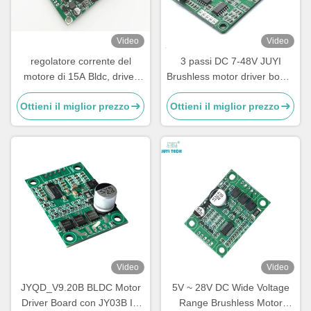
Video
Video
regolatore corrente del
3 passi DC 7-48V JUYI
motore di 15A Bldc, driver
Brushless motor driver board
trifase di piccola dimensione
10A sensore controller di
Ottieni il miglior prezzo
Ottieni il miglior prezzo
del motore
velocità del motore senza
controllo PWM
Video
Video
JYQD_V9.20B BLDC Motor
5V ~ 28V DC Wide Voltage
Driver Board con JY03B IC
Range Brushless Motor