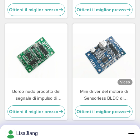
9-30V 6A Sensorless
Controller 5A Driver Board
Ottieni il miglior prezzo
Ottieni il miglior prezzo
Brushless DC Controller con
For No Hall BLDC Motor
PWM & Analog Control
Video
Bordo nudo prodotto del
Mini driver del motore di
segnale di impulso di
Sensorless BLDC di
velocità del driver del motore
dimensione senza alloggiare
Ottieni il miglior prezzo
Ottieni il miglior prezzo
di Sensorless BLDC di
e dissipatore di calore
rettangolo
LisaJiang