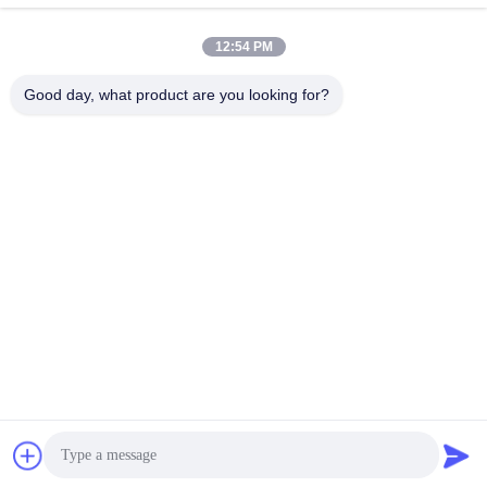
Contatto rapido
12:54 PM
Indirizzo
Good day, what product are you looking for?
No. 1, vicolo 1199, strada yunping, distretto jiading,
Shanghai, Cina
Telefono
+86--18538222869
E-mail
sales@juyitech.com
Politica sulla privacy
|
Mappa del sito
| La Cina va bene. Qualità
Driver del motore di BLDC Fornitore. 2019-2026 Shanghai Juyi
Electronic Technology Development Co., Ltd Tutti. Tutti i diritti
riservati.