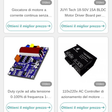
Video
Video
Giocatore di motore a
JUYI Tech 18-50V 15A BLDC
corrente continua senza
Motor Driver Board per
spazzola JUYI JYQD-V6.5E
motore a corrente continua
Ottieni il miglior prezzo
Ottieni il miglior prezzo
Protezione PV / PV PWM
senza sensori, motore a
Frequenza 1-20KHZ
corrente continua senza
spazzole, controller motore a
corrente continua
Video
Video
Duty cycle ad alta tensione
110v220v AC Controller di
0-100% di frequenza 1-
azionamento del motore ad
20KHZ del regolatore JYQD-
alta tensione senza spazzole
Ottieni il miglior prezzo
Ottieni il miglior prezzo
V8.8B 80V-220V 1A PWM
Alloggiamento completo