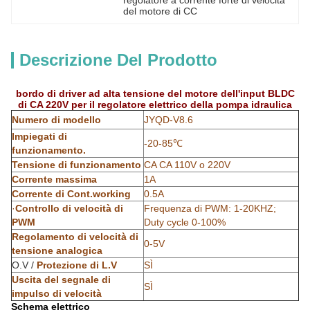
regolatore a corrente forte di velocità 
del motore di CC
Descrizione Del Prodotto
bordo di driver ad alta tensione del motore dell'input BLDC
di CA 220V per il regolatore elettrico della pompa idraulica
Numero di modello
JYQD-V8.6
Impiegati di
-20-85℃
funzionamento.
Tensione di funzionamento
CA CA 110V o 220V
Corrente massima
1A
Corrente di Cont.working
0.5A
·
Controllo di velocità di
Frequenza di PWM: 1-20KHZ;
PWM
Duty cycle 0-100%
Regolamento di velocità di
0-5V
tensione analogica
O.V /
Protezione di L.V
SÌ
Uscita del segnale di
SÌ
impulso di velocità
Schema elettrico