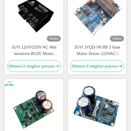
Video
Video
JUYI 110V/220V AC Alta
JUYI JYQD-V8.8B 3 fase
tensione BLDC Motor
Motor Driver 110VAC /
Controller Controller di
220VAC Input Sensorless
Ottieni il miglior prezzo
Ottieni il miglior prezzo
velocità per motore a 3 fasi
Bldc Driver Board
senza spazzole