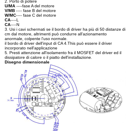
2. Porto di potere
U/MA
----fase A del motore
V/MB
---- fase B del motore
W/MC
---- fase C del motore
CA
----L
CA
----N
3. Usi i cavi schermati se il bordo di driver ha più di 50 distanze di
cm dal motore, altrimenti può condurre all'azionamento
anormale, colpente l'uso normale.
il bordo di driver dell'input di CA 4.This può essere il driver
incorporato nell'applicazione
5. Presti attenzione all'isolamento fra il MOSFET del driver ed il
dissipatore di calore o il piatto dell'installazione.
Disegno dimensionale