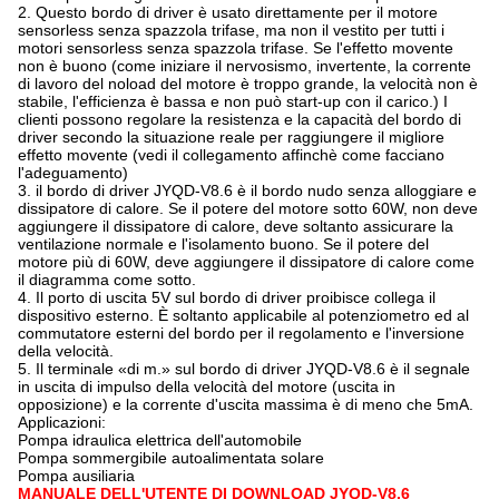
2. Questo bordo di driver è usato direttamente per il motore
sensorless senza spazzola trifase, ma non il vestito per tutti i
motori sensorless senza spazzola trifase. Se l'effetto movente
non è buono (come iniziare il nervosismo, invertente, la corrente
di lavoro del noload del motore è troppo grande, la velocità non è
stabile, l'efficienza è bassa e non può start-up con il carico.) I
clienti possono regolare la resistenza e la capacità del bordo di
driver secondo la situazione reale per raggiungere il migliore
effetto movente (vedi il collegamento affinchè come facciano
l'adeguamento)
3. il bordo di driver JYQD-V8.6 è il bordo nudo senza alloggiare e
dissipatore di calore. Se il potere del motore sotto 60W, non deve
aggiungere il dissipatore di calore, deve soltanto assicurare la
ventilazione normale e l'isolamento buono. Se il potere del
motore più di 60W, deve aggiungere il dissipatore di calore come
il diagramma come sotto.
4. Il porto di uscita 5V sul bordo di driver proibisce collega il
dispositivo esterno. È soltanto applicabile al potenziometro ed al
commutatore esterni del bordo per il regolamento e l'inversione
della velocità.
5. Il terminale «di m.» sul bordo di driver JYQD-V8.6 è il segnale
in uscita di impulso della velocità del motore (uscita in
opposizione) e la corrente d'uscita massima è di meno che 5mA.
Applicazioni:
Pompa idraulica elettrica dell'automobile
Pompa sommergibile autoalimentata solare
Pompa ausiliaria
MANUALE DELL'UTENTE DI DOWNLOAD JYQD-V8.6