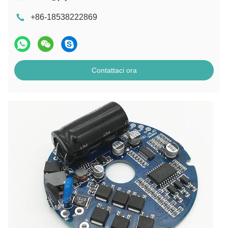
+86-18538222869
Contattaci ora