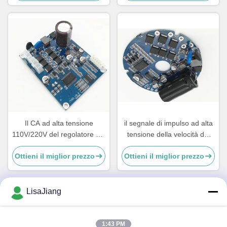
del motore di JUYI BLDC
consente il controllo con
protezione multipla 4A
Il CA ad alta tensione
il segnale di impulso ad alta
110V/220V del regolatore del
tensione della velocità del
motore di JUYI BLDC ha
regolatore del motore di
Ottieni il miglior prezzo
Ottieni il miglior prezzo
introdotto 77*60*28mm
0.5A BLDC ha prodotto -20 -
85℃
LisaJiang
Contatto rapido
1:43 PM